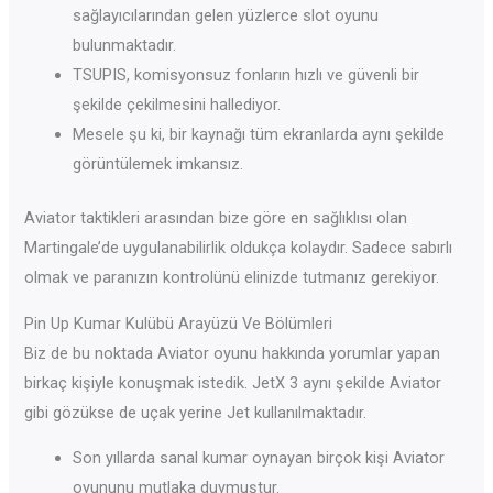
sağlayıcılarından gelen yüzlerce slot oyunu
bulunmaktadır.
TSUPIS, komisyonsuz fonların hızlı ve güvenli bir
şekilde çekilmesini hallediyor.
Mesele şu ki, bir kaynağı tüm ekranlarda aynı şekilde
görüntülemek imkansız.
Aviator taktikleri arasından bize göre en sağlıklısı olan
Martingale’de uygulanabilirlik oldukça kolaydır. Sadece sabırlı
olmak ve paranızın kontrolünü elinizde tutmanız gerekiyor.
Pin Up Kumar Kulübü Arayüzü Ve Bölümleri
Biz de bu noktada Aviator oyunu hakkında yorumlar yapan
birkaç kişiyle konuşmak istedik. JetX 3 aynı şekilde Aviator
gibi gözükse de uçak yerine Jet kullanılmaktadır.
Son yıllarda sanal kumar oynayan birçok kişi Aviator
oyununu mutlaka duymuştur.