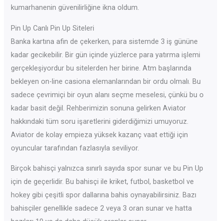
kumarhanenin güvenilirliğine ikna oldum.
Pin Up Canlı Pin Up Siteleri
Banka kartına afin de çekerken, para sistemde 3 iş gününe
kadar gecikebilir. Bir gün içinde yüzlerce para yatırma işlemi
gerçekleşiyordur bu sitelerden her birine. Atm başlarında
bekleyen on-line casiona elemanlarından bir ordu olmalı. Bu
sadece çevrimiçi bir oyun alanı seçme meselesi, çünkü bu o
kadar basit değil. Rehberimizin sonuna gelirken Aviator
hakkındaki tüm soru işaretlerini giderdiğimizi umuyoruz.
Aviator de kolay empieza yüksek kazanç vaat ettiği için
oyuncular tarafından fazlasıyla seviliyor.
Birçok bahisçi yalnızca sınırlı sayıda spor sunar ve bu Pin Up
için de geçerlidir. Bu bahisçi ile kriket, futbol, ​​basketbol ve
hokey gibi çeşitli spor dallarına bahis oynayabilirsiniz. Bazı
bahisçiler genellikle sadece 2 veya 3 oran sunar ve hatta