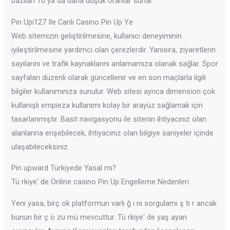
bazıları 10 ya da daha düşük oranlar sunar.
Pin Upi127 Ile Canlı Casino Pin Up Ye
Web sitemizin geliştirilmesine, kullanıcı deneyiminin
iyileştirilmesine yardımcı olan çerezlerdir. Yanısıra, ziyaretlerin
sayılarını ve trafik kaynaklarını anlamamıza olanak sağlar. Spor
sayfaları düzenli olarak güncellenir ve en son maçlarla ilgili
bilgiler kullanımınıza sunulur. Web sitesi ayrıca dimension çok
kullanışlı empieza kullanımı kolay bir arayüz sağlamak için
tasarlanmıştır. Basit navigasyonu ile sitenin ihtiyacınız olan
alanlarına erişebilecek, ihtiyacınız olan bilgiye saniyeler içinde
ulaşabileceksiniz.
Pin upward Türkiyede Yasal mı?
Tü rkiye' de Online casino Pin Up Engelleme Nedenleri
Yeni yasa, birç ok platformun varlı ğ ı nı sorgulamı ş tı r ancak
bunun bir ç ö zü mü mevcuttur. Tü rkiye' de yaş ayan