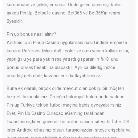
kumarhane ve çekilişler sunar. Önde gelen çevrimiçi bahis
şirketi Pin Up, Betsafe casino, Bet365 ve Bet365’in resmi
üyesidir.
Pin up bonus nasıl alınır?
Android iç in Pinup Casino uygulaması nası l indirilir empieza
kurulur. Referans linkini dağ ı color ve ü en yapan kullanı cı lar,
yaptı ğ ı ü ye para yatı rı rsa yatı rdı ğ ı paranı n %10' unu
bonus olarak hesabı na alacaktı l. Ayrı ca dilediğ inizce
arkadaş getirebilir, kazancı nı zı katlayabilirsiniz.
Buna ek olarak, birçok dilde mevcut olan çok iyi bir müşteri
hizmeti bulacaksınız. Örneğin balompié bölümünde sadece
Pin-up Türkiye tek bir futbol maçına bahis oynayabilirsiniz.
Evet, Pin Up Casino Curaçao eGaming tarafından
lisanslanmıştır ve güvenilir bir online casino sitesidir. İster iOS
ister Android cihazınız olsun, tarayıcınızdan siteye erişebilir ve