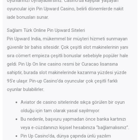
oyunlarınızı oynayabilirsiniz. Casino’da kayıplar yaşayan
oyuncular için Pin Upward Casino, belirli dönemlerde nakit
iade bonusları sunar.
Sağlam Türk Online Pin Upward Siteleri
Pin Upward India, mükemmel bir müşteri hizmeti sunmayan
güvenilir bir bahis sitesidir. Çok çeşitli slot makinelerinin yanı
sıra cömert empieza çeşitli bonuslar sebebiyle popüler hale
geldi. Pin Up On line casino resmi bir Curacao lisansına
sahiptir, burada slot makinelerinde kazanma yüzdesi yüzde
95’e ulaşır. Pin-up Casino’da oyuncular çok çeşitli farklı
oyunlar bulabilirler.
Aviator de casino sitelerinde sıkça görülen bir oyun
olduğu için tam olarak yasal sayılmıyor.
Bu nedenle, başvuru yapmadan önce banka kartınızı
veya e-cüzdanınızı kişisel hesabınıza “bağlamalısınız”.
Pin Up Casino’da, dünya çapında ünlü yazılım