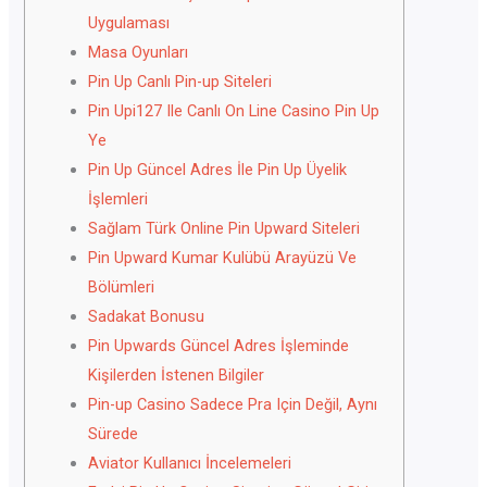
Uygulaması
Masa Oyunları
Pin Up Canlı Pin-up Siteleri
Pin Upi127 Ile Canlı On Line Casino Pin Up
Ye
Pin Up Güncel Adres İle Pin Up Üyelik
İşlemleri
Sağlam Türk Online Pin Upward Siteleri
Pin Upward Kumar Kulübü Arayüzü Ve
Bölümleri
Sadakat Bonusu
Pin Upwards Güncel Adres İşleminde
Kişilerden İstenen Bilgiler
Pin-up Casino Sadece Pra Için Değil, Aynı
Sürede
Aviator Kullanıcı İncelemeleri