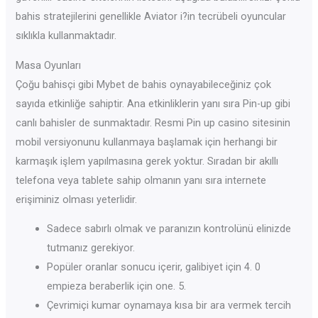
bahis stratejilerini genellikle Aviator i?in tecrübeli oyuncular
sıklıkla kullanmaktadır.
Masa Oyunları
Çoğu bahisçi gibi Mybet de bahis oynayabileceğiniz çok
sayıda etkinliğe sahiptir. Ana etkinliklerin yanı sıra Pin-up gibi
canlı bahisler de sunmaktadır. Resmi Pin up casino sitesinin
mobil versiyonunu kullanmaya başlamak için herhangi bir
karmaşık işlem yapılmasına gerek yoktur. Sıradan bir akıllı
telefona veya tablete sahip olmanın yanı sıra internete
erişiminiz olması yeterlidir.
Sadece sabırlı olmak ve paranızın kontrolünü elinizde
tutmanız gerekiyor.
Popüler oranlar sonucu içerir, galibiyet için 4. 0
empieza beraberlik için one. 5.
Çevrimiçi kumar oynamaya kısa bir ara vermek tercih