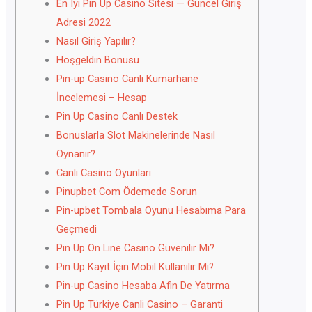
En Iyi Pin Up Casino Sitesi — Güncel Giriş
Adresi 2022
Nasıl Giriş Yapılır?
Hoşgeldin Bonusu
Pin-up Casino Canlı Kumarhane
İncelemesi – Hesap
Pin Up Casino Canlı Destek
Bonuslarla Slot Makinelerinde Nasıl
Oynanır?
Canlı Casino Oyunları
Pinupbet Com Ödemede Sorun
Pin-upbet Tombala Oyunu Hesabıma Para
Geçmedi
Pin Up On Line Casino Güvenilir Mi?
Pin Up Kayıt İçin Mobil Kullanılır Mı?
Pin-up Casino Hesaba Afin De Yatırma
Pin Up Türkiye Canli Casino – Garanti