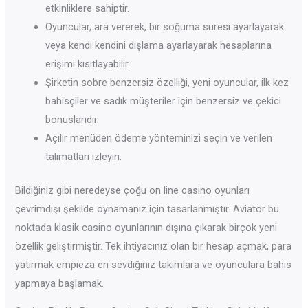
etkinliklere sahiptir.
Oyuncular, ara vererek, bir soğuma süresi ayarlayarak
veya kendi kendini dışlama ayarlayarak hesaplarına
erişimi kısıtlayabilir.
Şirketin sobre benzersiz özelliği, yeni oyuncular, ilk kez
bahisçiler ve sadık müşteriler için benzersiz ve çekici
bonuslarıdır.
Açılır menüden ödeme yönteminizi seçin ve verilen
talimatları izleyin.
Bildiğiniz gibi neredeyse çoğu on line casino oyunları
çevrimdışı şekilde oynamanız için tasarlanmıştır. Aviator bu
noktada klasik casino oyunlarının dışına çıkarak birçok yeni
özellik geliştirmiştir. Tek ihtiyacınız olan bir hesap açmak, para
yatırmak empieza en sevdiğiniz takımlara ve oyunculara bahis
yapmaya başlamak.