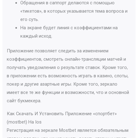
Обращения в саппорт делаются с помощью
«тикетов», в которых указывается тема вопроса и
его суть.
На экране будет линия с коэффициентами на
каждый исход.
Приложение позволяет следить за изменением
коэффициентов, смотреть онлайн-трансляции матчей и
получать уведомления о результате ставок. Кроме того,
в приложении есть возможность играть в казино, слоты,
покер и другие азартные игры. Кроме того, зеркало
имеет все те же функции и возможности, что и основной
сайт букмекера.
Как Скачать И Установить Приложение «спортбет»
(mostbet) На Ios
Регистрация на зеркале Mostbet является обязательным