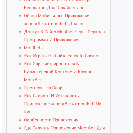
Бесплатно Для Онлайн-ставок
Обзор Мобильного Приложения
«спортбет» (mostbet) Для Ios
Доступ К Сайту Mostbet Через Зеркала,
Программы И Приложения
Mostbets
Как Играть На Сайте Encanto Casino
Как Зарегистрироваться В
Букмекерской Конторе И Казино
Мостбет
Прогнозы На Спорт
Как Скачать И Установить
Приложение «спортбет» (mostbet) На
Ios
Особенности Приложения
Где Скачать Приложение Мостбет Для