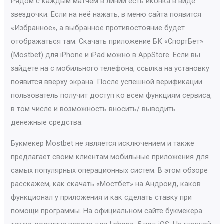
Рядом с каждым матчем в линии есть иконка в виде
звездочки. Если на неё нажать, в меню сайта появится
«Избранное», а выбранное противостояние будет
отображаться там. Скачать приложение БК «СпортБет»
(Mostbet) для iPhone и iPad можно в AppStore. Если вы
зайдете на с мобильного телефона, ссылка на установку
появится вверху экрана. После успешной верификации
пользователь получит доступ ко всем функциям сервиса,
в том числе и возможность вносить/ выводить
денежные средства.
Букмекер Mostbet не является исключением и также
предлагает своим клиентам мобильные приложения для
самых популярных операционных систем. В этом обзоре
расскажем, как скачать «Мостбет» на Андроид, каков
функционал у приложения и как сделать ставку при
помощи программы. На официальном сайте букмекера