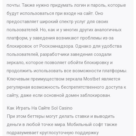
почты. Также нужно придумать логин и пароль, которые
будут использоваться при входе на сайт. Оно
предоставляет широкий спектр услуг для своих
пользователей. Но, как и у многих других аналогичных
платформ, у заведения возникают проблемы из-за
блокировок от Роскомнадзора. Однако для удобства
пользователей, разработчики заведения создали
зеркало, которое позволяет обойти блокировку и
продолжить использовать все возможности платформы.
Ключевым преимуществом зеркала Mostbet является
регулярная возможность беспрепятственного доступа к
сайту, даже если основной домен заблокирован.
Как Играть На Сайте Sol Casino
При этом беттеры могут делать ставки и выводить
деньги в любой точке мира. Мобильный софт также
подразумевает круглосуточную поддержку