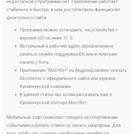
недостатков у программы нет. Приложение работает
стабильно и быстро, в нем доступен весь функционал
десктопного сайта.
Программу можно установить на устройства с
версией iOS не ниже 11. 0.
Актуальный и рабочий адрес зеркала можно
узнать в службе поддержки БК или в телеграм-
канале у бота.
Приложение “Мостбет” на Андроид можно скачать
бесплатно с официального сайта или зеркала
букмекерской компании.
В данной статье мы хотим рассказать вам о
букмекерской конторе Мостбет.
Мобильный софт позволяет следить за спортивными
событиями и делать ставки со своего смартфона. Для
того, чтобы это сделать, необходимо перейти на