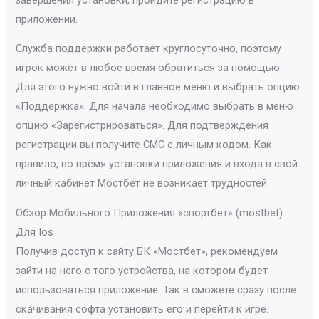
приложении.
Служба поддержки работает круглосуточно, поэтому
игрок может в любое время обратиться за помощью.
Для этого нужно войти в главное меню и выбрать опцию
«Поддержка». Для начала необходимо выбрать в меню
опцию «Зарегистрироваться». Для подтверждения
регистрации вы получите СМС с личным кодом. Как
правило, во время установки приложения и входа в свой
личный кабинет Мостбет не возникает трудностей.
Обзор Мобильного Приложения «спортбет» (mostbet)
Для Ios
Получив доступ к сайту БК «Мостбет», рекомендуем
зайти на него с того устройства, на котором будет
использоваться приложение. Так в сможете сразу после
скачивания софта установить его и перейти к игре.