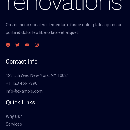
Ornare nunc sodales elementum, fusce dolor platea quam ac
porta id dolor leo libero laoreet aliquet.
Contact Info
123 5th Ave, New York, NY 10021
+1 123 456 7890
info@example.com
Quick Links
Why Us?
Services