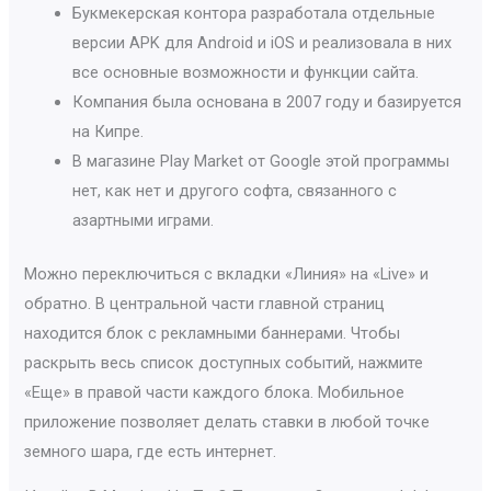
Букмекерская контора разработала отдельные
версии APK для Android и iOS и реализовала в них
все основные возможности и функции сайта.
Компания была основана в 2007 году и базируется
на Кипре.
В магазине Play Market от Google этой программы
нет, как нет и другого софта, связанного с
азартными играми.
Можно переключиться с вкладки «Линия» на «Live» и
обратно. В центральной части главной страниц
находится блок с рекламными баннерами. Чтобы
раскрыть весь список доступных событий, нажмите
«Еще» в правой части каждого блока. Мобильное
приложение позволяет делать ставки в любой точке
земного шара, где есть интернет.