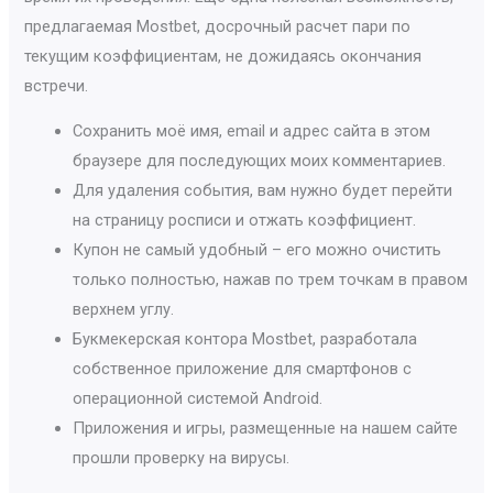
предлагаемая Mostbet, досрочный расчет пари по
текущим коэффициентам, не дожидаясь окончания
встречи.
Сохранить моё имя, email и адрес сайта в этом
браузере для последующих моих комментариев.
Для удаления события, вам нужно будет перейти
на страницу росписи и отжать коэффициент.
Купон не самый удобный – его можно очистить
только полностью, нажав по трем точкам в правом
верхнем углу.
Букмекерская контора Mostbet, разработала
собственное приложение для смартфонов с
операционной системой Android.
Приложения и игры, размещенные на нашем сайте
прошли проверку на вирусы.