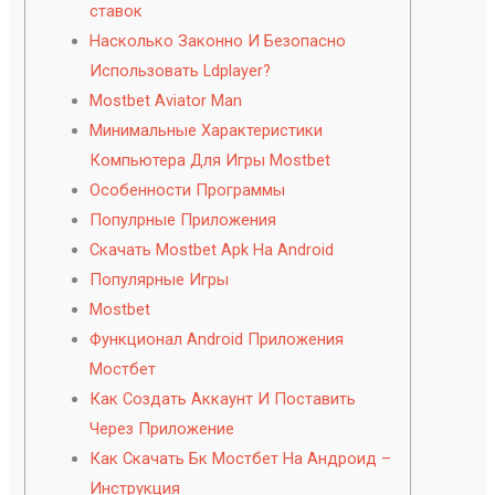
ставок
Насколько Законно И Безопасно
Использовать Ldplayer?
Mostbet Aviator Man
Минимальные Характеристики
Компьютера Для Игры Mostbet
Особенности Программы
Популрные Приложения
Скачать Mostbet Apk На Android
Популярные Игры
Mostbet
Функционал Android Приложения
Мостбет
Как Создать Аккаунт И Поставить
Через Приложение
Как Скачать Бк Мостбет На Андроид –
Инструкция