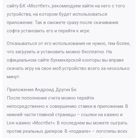
сайту БК «Мостбет», рекомендуем зайти на него с того
устройства, на котором будет использоваться
приложение. Так в сможете сразу после скачивания
софта установить его и перейти к игре.
Отказываться от его использования не нужно, тем более,
что загрузить и установить можно бесплатно. На
официальном сайте букмекерской конторы вы вправе
скачать игру на свое моб.устройство всего за несколько
минут.
Приложения Андроид Других Бк
После пополнения счета можно перейти
непосредственно к совершению ставки в приложении. В
нижней части главной страницы – ссылки на казино и
Live-казино «Мостбет». В последнем вы можете сыграть
против реальных дилеров. В «подвале» – логотипы всех