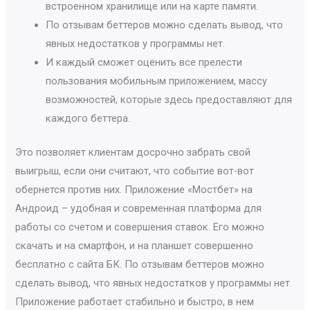
встроенном хранилище или на карте памяти.
По отзывам беттеров можно сделать вывод, что
явных недостатков у программы нет.
И каждый сможет оценить все прелести
пользования мобильным приложением, массу
возможностей, которые здесь предоставляют для
каждого беттера.
Это позволяет клиентам досрочно забрать свой
выигрыш, если они считают, что событие вот-вот
обернется против них. Приложение «Мостбет» на
Андроид – удобная и современная платформа для
работы со счетом и совершения ставок. Его можно
скачать и на смартфон, и на планшет совершенно
бесплатно с сайта БК. По отзывам беттеров можно
сделать вывод, что явных недостатков у программы нет.
Приложение работает стабильно и быстро, в нем