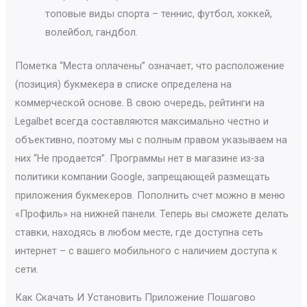
топовые виды спорта – теннис, футбол, хоккей,
волейбол, гандбол.
Пометка “Места оплачены” означает, что расположение
(позиция) букмекера в списке определена на
коммерческой основе. В свою очередь, рейтинги на
Legalbet всегда составляются максимально честно и
объективно, поэтому мы с полным правом указываем на
них “Не продается”. Программы нет в магазине из-за
политики компании Google, запрещающей размещать
приложения букмекеров. Пополнить счет можно в меню
«Профиль» на нижней панели. Теперь вы сможете делать
ставки, находясь в любом месте, где доступна сеть
интернет – с вашего мобильного с наличием доступа к
сети.
Как Скачать И Установить Приложение Пошагово