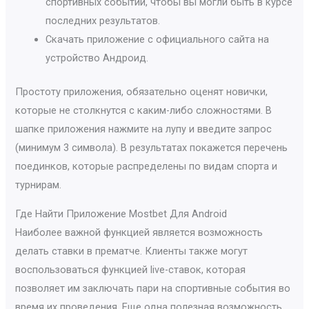
спортивных событий, чтобы вы могли быть в курсе
последних результатов.
Скачать приложение с официального сайта на
устройство Андроид.
Простоту приложения, обязательно оценят новички,
которые не столкнутся с каким-либо сложностями. В
шапке приложения нажмите на лупу и введите запрос
(минимум 3 символа). В результатах покажется перечень
поединков, которые распределены по видам спорта и
турнирам.
Где Найти Приложение Mostbet Для Android
Наиболее важной функцией является возможность
делать ставки в прематче. Клиенты также могут
воспользоваться функцией live-ставок, которая
позволяет им заключать пари на спортивные события во
время их проведения. Еще одна полезная возможность,