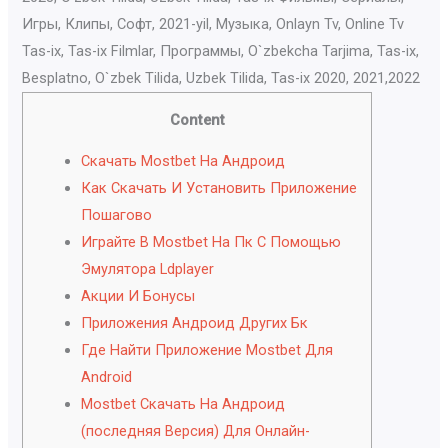
Игры, Клипы, Софт, 2021-yil, Музыка, Onlayn Tv, Online Tv
Tas-ix, Tas-ix Filmlar, Программы, O`zbekcha Tarjima, Tas-ix,
Besplatno, O`zbek Tilida, Uzbek Tilida, Tas-ix 2020, 2021,2022
Content
Скачать Mostbet На Андроид
Как Скачать И Установить Приложение
Пошагово
Играйте В Mostbet На Пк С Помощью
Эмулятора Ldplayer
Акции И Бонусы
Приложения Андроид Других Бк
Где Найти Приложение Mostbet Для
Android
Mostbet Скачать На Андроид
(последняя Версия) Для Онлайн-